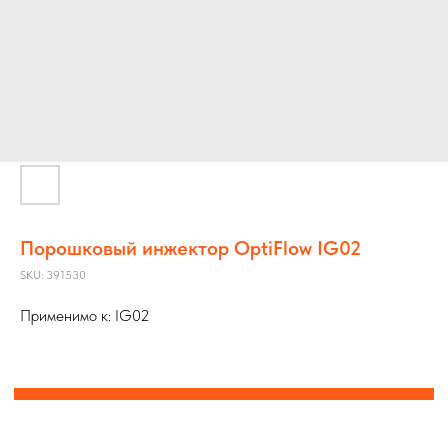
Контакты
Порошковый инжектор OptiFlow IG02
SKU:
391530
8 (800) 551 08 52
Применимо к: IG02
partner@speco.ru
г. Нижний Новгород, ул.
Бетанкура 4