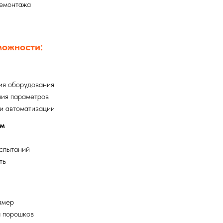
демонтажа
можности:
ия оборудования
ния параметров
и автоматизации
ам
спытаний
ть
амер
 порошков