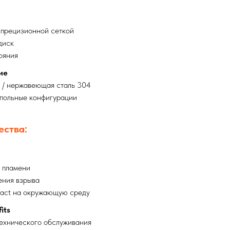
 прецизионной сеткой
диск
ояния
ие
ь / нержавеющая сталь 304
упольные конфигурации
ества:
в пламени
ения взрыва
act на окружающую среду
its
технического обслуживания