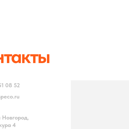
акты
52
ru
ород,
4