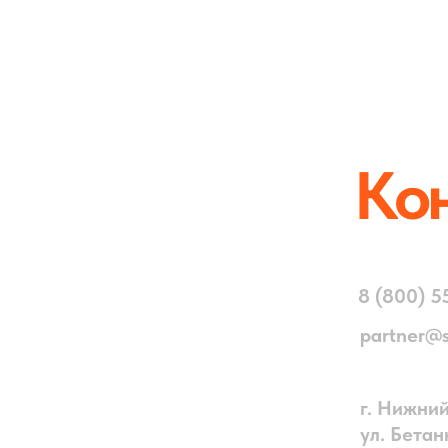
Конт
8 (800) 551 08 
partner@speco.
г. Нижний Новг
ул. Бетанкура 
Telegram
WhatsApp
RuTube